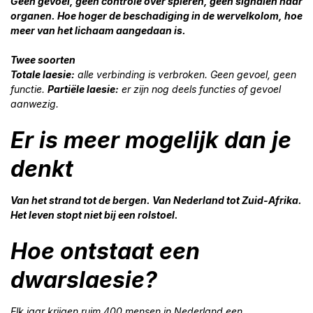
Geen gevoel, geen controle over spieren, geen signalen naar
organen. Hoe hoger de beschadiging in de wervelkolom, hoe
MOBILITEIT
meer van het lichaam aangedaan is.
Overzicht mobiliteit
Twee soorten
Sport & bewegen
Totale laesie:
alle verbinding is verbroken. Geen gevoel, geen
functie.
Partiële laesie:
er zijn nog deels functies of gevoel
VAKANTIE
aanwezig.
Overzicht vakantie
Er is meer mogelijk dan je
Griekenland
denkt
MEER
Veelgestelde vragen
Van het strand tot de bergen. Van Nederland tot Zuid-Afrika.
Statistieken
Het leven stopt niet bij een rolstoel.
Therapeut & verpleging
Hoe ontstaat een
Financieel & PGB
dwarslaesie?
Lid worden
Elk jaar krijgen ruim 400 mensen in Nederland een