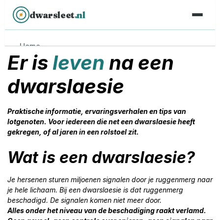
dwarsleet
.nl
Home
Er is
leven
na een
Mijn verhaal
dwarslaesie
GEZONDHEID
Overzicht
Praktische informatie, ervaringsverhalen en tips van
Uitleg dwarslaesie
lotgenoten. Voor iedereen die net een dwarslaesie heeft
gekregen, of al jaren in een rolstoel zit.
Decubitus
Wat is een dwarslaesie?
Incontinentie & blaas
Spasmen
Je hersenen sturen miljoenen signalen door je ruggenmerg naar
je hele lichaam. Bij een dwarslaesie is dat ruggenmerg
Vitamine C
beschadigd. De signalen komen niet meer door.
Alles onder het niveau van de beschadiging raakt verlamd.
Genezing & onderzoek