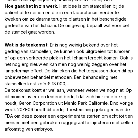
Hoe gaat het in z’n werk.
Het idee is om stamcellen bij de
patient af te nemen en die in een laboratorium verder te
kweken om ze daarna terug te plaatsen in het beschadigde
gedeelte van het lichaam. De omgeving bepaalt wat voor cel
de stamcel gaat worden.
Wat is de toekomst.
Er is nog weinig bekend over het
gedrag van stamcellen, ze kunnen ook uitgroeien tot tumoren
of op een verkeerde plek in het lichaam terecht komen. Ook is
het nog erg nieuw en kan men nog weinig zeggen over het
langetermijn effect. De klinieken die het toepassen doen dit op
onbewezen behandel methoden. Een behandeling met
stamcellen kost zo’n € 18.000,–
De toekomst komt er wel aan, wanneer weten we nog niet. Op
dit moment is er een leidend bedrijf dat zich hier mee bezig
houdt, Geron Corporation uit Menlo Park Californie. Eind vorige
week 20-1-09 heeft dit bedrijf toestemming gekregen van de
FDA om deze zomer een experiment te starten om acht tot tien
mensen met een gebroken ruggegraat te injecteren met cellen
afkomstig van embryos.