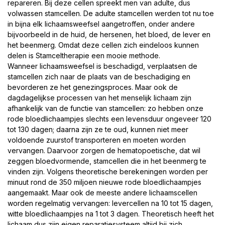
repareren. Bij deze cellen spreekt men van adulte, dus
volwassen stamcellen. De adulte stamcellen werden tot nu toe
in bijna elk lichaamsweefsel aangetroffen, onder andere
bijvoorbeeld in de huid, de hersenen, het bloed, de lever en
het beenmerg. Omdat deze cellen zich eindeloos kunnen
delen is Stamceltherapie een mooie methode.
Wanneer lichaamsweefsel is beschadigd, verplaatsen de
stamcellen zich naar de plaats van de beschadiging en
bevorderen ze het genezingsproces. Maar ook de
dagdagelijkse processen van het menselijk lichaam zijn
afhankelijk van de functie van stamcellen: zo hebben onze
rode bloedlichaampjes slechts een levensduur ongeveer 120
tot 130 dagen; daarna zijn ze te oud, kunnen niet meer
voldoende zuurstof transporteren en moeten worden
vervangen. Daarvoor zorgen de hematopoetische, dat wil
zeggen bloedvormende, stamcellen die in het beenmerg te
vinden zijn. Volgens theoretische berekeningen worden per
minuut rond de 350 miljoen nieuwe rode bloedlichaampjes
aangemaakt. Maar ook de meeste andere lichaamscellen
worden regelmatig vervangen: levercellen na 10 tot 15 dagen,
witte bloedlichaampjes na 1 tot 3 dagen. Theoretisch heeft het
lichaam dus zijn eigen reparatiesysteem altijd bij zich.