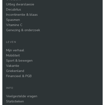
Uitleg dwarslaesie
Decubitus
Incontinentie & blaas
Spasmen
Vitamine C
Genezing & onderzoek
LEVEN
Mijn verhaal
Mobiliteit
Sport & bewegen
Vakantie
Griekenland
Financieel & PGB
INFO
Veelgestelde vragen
Statistieken