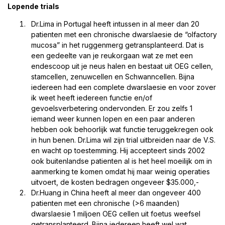
Lopende trials
Dr.Lima in Portugal heeft intussen in al meer dan 20
patienten met een chronische dwarslaesie de “olfactory
mucosa” in het ruggenmerg getransplanteerd. Dat is
een gedeelte van je reukorgaan wat ze met een
endescoop uit je neus halen en bestaat uit OEG cellen,
stamcellen, zenuwcellen en Schwanncellen. Bijna
iedereen had een complete dwarslaesie en voor zover
ik weet heeft iedereen functie en/of
gevoelsverbetering ondervonden. Er zou zelfs 1
iemand weer kunnen lopen en een paar anderen
hebben ook behoorlijk wat functie teruggekregen ook
in hun benen. Dr.Lima wil zijn trial uitbreiden naar de V.S.
en wacht op toestemming. Hij accepteert sinds 2002
ook buitenlandse patienten al is het heel moeilijk om in
aanmerking te komen omdat hij maar weinig operaties
uitvoert, de kosten bedragen ongeveer $35.000,-
Dr.Huang in China heeft al meer dan ongeveer 400
patienten met een chronische (>6 maanden)
dwarslaesie 1 miljoen OEG cellen uit foetus weefsel
getransplanteerd. Bijna iedereen heeft wel wat