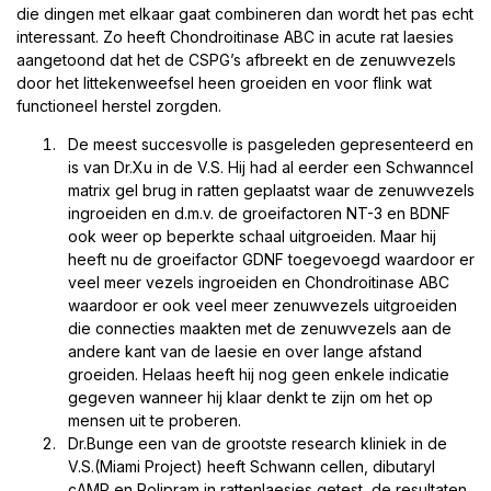
die dingen met elkaar gaat combineren dan wordt het pas echt
interessant. Zo heeft Chondroitinase ABC in acute rat laesies
aangetoond dat het de CSPG’s afbreekt en de zenuwvezels
door het littekenweefsel heen groeiden en voor flink wat
functioneel herstel zorgden.
De meest succesvolle is pasgeleden gepresenteerd en
is van Dr.Xu in de V.S. Hij had al eerder een Schwanncel
matrix gel brug in ratten geplaatst waar de zenuwvezels
ingroeiden en d.m.v. de groeifactoren NT-3 en BDNF
ook weer op beperkte schaal uitgroeiden. Maar hij
heeft nu de groeifactor GDNF toegevoegd waardoor er
veel meer vezels ingroeiden en Chondroitinase ABC
waardoor er ook veel meer zenuwvezels uitgroeiden
die connecties maakten met de zenuwvezels aan de
andere kant van de laesie en over lange afstand
groeiden. Helaas heeft hij nog geen enkele indicatie
gegeven wanneer hij klaar denkt te zijn om het op
mensen uit te proberen.
Dr.Bunge een van de grootste research kliniek in de
V.S.(Miami Project) heeft Schwann cellen, dibutaryl
cAMP en Rolipram in rattenlaesies getest, de resultaten