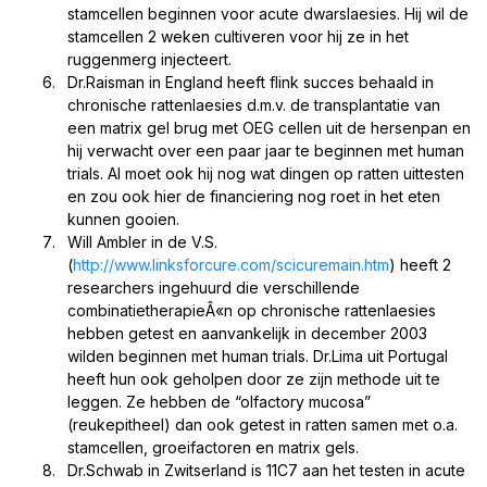
stamcellen beginnen voor acute dwarslaesies. Hij wil de
stamcellen 2 weken cultiveren voor hij ze in het
ruggenmerg injecteert.
Dr.Raisman in England heeft flink succes behaald in
chronische rattenlaesies d.m.v. de transplantatie van
een matrix gel brug met OEG cellen uit de hersenpan en
hij verwacht over een paar jaar te beginnen met human
trials. Al moet ook hij nog wat dingen op ratten uittesten
en zou ook hier de financiering nog roet in het eten
kunnen gooien.
Will Ambler in de V.S.
(
http://www.linksforcure.com/scicuremain.htm
) heeft 2
researchers ingehuurd die verschillende
combinatietherapieÃ«n op chronische rattenlaesies
hebben getest en aanvankelijk in december 2003
wilden beginnen met human trials. Dr.Lima uit Portugal
heeft hun ook geholpen door ze zijn methode uit te
leggen. Ze hebben de “olfactory mucosa”
(reukepitheel) dan ook getest in ratten samen met o.a.
stamcellen, groeifactoren en matrix gels.
Dr.Schwab in Zwitserland is 11C7 aan het testen in acute