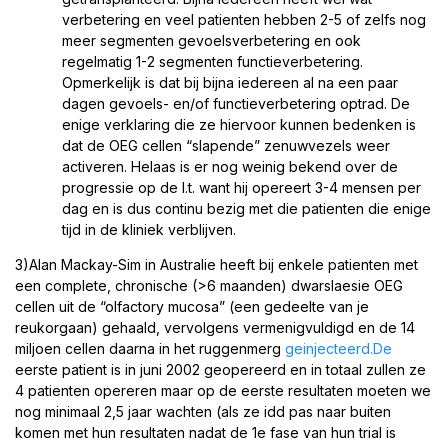
verbetering en veel patienten hebben 2-5 of zelfs nog
meer segmenten gevoelsverbetering en ook
regelmatig 1-2 segmenten functieverbetering.
Opmerkelijk is dat bij bijna iedereen al na een paar
dagen gevoels- en/of functieverbetering optrad. De
enige verklaring die ze hiervoor kunnen bedenken is
dat de OEG cellen “slapende” zenuwvezels weer
activeren. Helaas is er nog weinig bekend over de
progressie op de l.t. want hij opereert 3-4 mensen per
dag en is dus continu bezig met die patienten die enige
tijd in de kliniek verblijven.
3)Alan Mackay-Sim in Australie heeft bij enkele patienten met
een complete, chronische (>6 maanden) dwarslaesie OEG
cellen uit de “olfactory mucosa” (een gedeelte van je
reukorgaan) gehaald, vervolgens vermenigvuldigd en de 14
miljoen cellen daarna in het ruggenmerg
geinjecteerd.De
eerste patient is in juni 2002 geopereerd en in totaal zullen ze
4 patienten opereren maar op de eerste resultaten moeten we
nog minimaal 2,5 jaar wachten (als ze idd pas naar buiten
komen met hun resultaten nadat de 1e fase van hun trial is