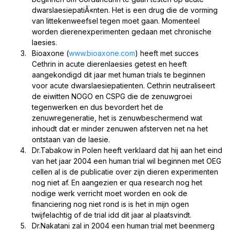
dwarslaesiepatiÃ«nten. Het is een drug die de vorming
van littekenweefsel tegen moet gaan. Momenteel
worden dierenexperimenten gedaan met chronische
laesies.
Bioaxone (
www.bioaxone.com
) heeft met succes
Cethrin in acute dierenlaesies getest en heeft
aangekondigd dit jaar met human trials te beginnen
voor acute dwarslaesiepatienten. Cethrin neutraliseert
de eiwitten NOGO en CSPG die de zenuwgroei
tegenwerken en dus bevordert het de
zenuwregeneratie, het is zenuwbeschermend wat
inhoudt dat er minder zenuwen afsterven net na het
ontstaan van de laesie.
Dr.Tabakow in Polen heeft verklaard dat hij aan het eind
van het jaar 2004 een human trial wil beginnen met OEG
cellen al is de publicatie over zijn dieren experimenten
nog niet af. En aangezien er qua research nog het
nodige werk verricht moet worden en ook de
financiering nog niet rond is is het in mijn ogen
twijfelachtig of de trial idd dit jaar al plaatsvindt.
Dr.Nakatani zal in 2004 een human trial met beenmerg