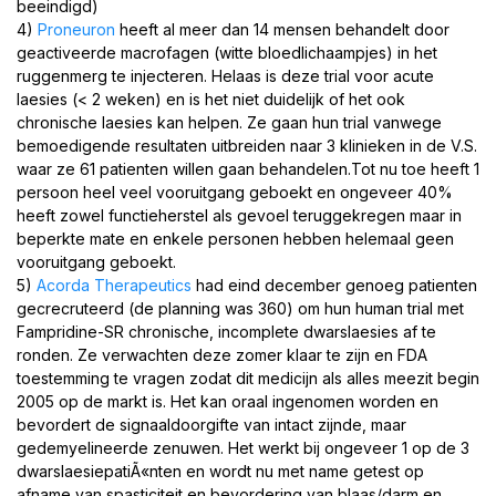
beeindigd)
4)
Proneuron
heeft al meer dan 14 mensen behandelt door
geactiveerde macrofagen (witte bloedlichaampjes) in het
ruggenmerg te injecteren. Helaas is deze trial voor acute
laesies (< 2 weken) en is het niet duidelijk of het ook
chronische laesies kan helpen. Ze gaan hun trial vanwege
bemoedigende resultaten uitbreiden naar 3 klinieken in de V.S.
waar ze 61 patienten willen gaan behandelen.Tot nu toe heeft 1
persoon heel veel vooruitgang geboekt en ongeveer 40%
heeft zowel functieherstel als gevoel teruggekregen maar in
beperkte mate en enkele personen hebben helemaal geen
vooruitgang geboekt.
5)
Acorda Therapeutics
had eind december genoeg patienten
gecrecruteerd (de planning was 360) om hun human trial met
Fampridine-SR chronische, incomplete dwarslaesies af te
ronden. Ze verwachten deze zomer klaar te zijn en FDA
toestemming te vragen zodat dit medicijn als alles meezit begin
2005 op de markt is. Het kan oraal ingenomen worden en
bevordert de signaaldoorgifte van intact zijnde, maar
gedemyelineerde zenuwen. Het werkt bij ongeveer 1 op de 3
dwarslaesiepatiÃ«nten en wordt nu met name getest op
afname van spasticiteit en bevordering van blaas/darm en