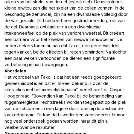
raken van het skelet van de cel (cytoskelet). De microtubuli,
MOBILITEIT
kleine eiwitbuizen die het skelet van de cellen vormen, in de
beschadigde zenuwcel, zijn na een dwarslaesie volledig door
Overzicht mobiliteit
de war geraakt. Dit blokkeert een gestructureerde groei van
Sport & bewegen
de cel. Daarnaast ontstaat er na een dwarslaesie
littekenweefsel op de plek van verloren weefsel. Dit creëert
VAKANTIE
een barrière voor het kweken van nieuwe zenuwcellen. De
onderzoekers tonen nu aan dat Taxol, een geneesmiddel
Overzicht vakantie
tegen kanker, beide effecten bij ratten vermindert. Na slechts
een paar weken vertoonden de dieren een significante
Griekenland
verbetering in hun bewegingen.
Voordelen
MEER
Het voordeel van Taxol is dat het een reeds goedgekeurd
Veelgestelde vragen
geneesmiddel is en dat er al veel bekend is over de
interacties met het menselijk lichaam”, vertelt prof. dr. Casper
Statistieken
Hoogenraad. “Bovendien kan Taxol bij de behandeling van
Therapeut & verpleging
ruggenmergletsel rechtstreeks worden toegepast op de plek
van de schade en in een lagere dosis dan bij de bestaande
Financieel & PGB
kankertherapie. Dit kan de bijwerkingen verminderen. Er moet
nog veel onderzoek gedaan worden, maar dit zijn al
Lid worden
veelbelovende resultaten.
Genezing van chronische dwarslaesie;