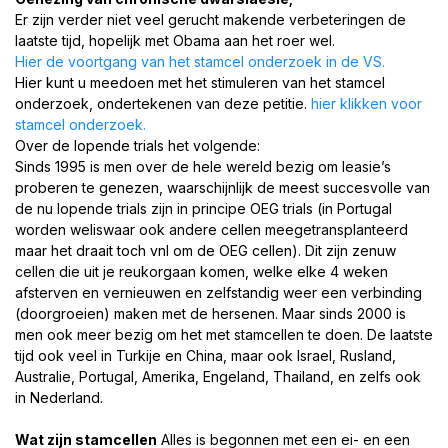
Er zijn verder niet veel gerucht makende verbeteringen de
Contact →
jan@dwarsleet.nl
laatste tijd, hopelijk met Obama aan het roer wel.
Hier de voortgang van het stamcel onderzoek in de VS.
Hier kunt u meedoen met het stimuleren van het stamcel
onderzoek, ondertekenen van deze petitie.
hier klikken voor
stamcel onderzoek.
Over de lopende trials het volgende:
Sinds 1995 is men over de hele wereld bezig om leasie’s
proberen te genezen, waarschijnlijk de meest succesvolle van
de nu lopende trials zijn in principe OEG trials (in Portugal
worden weliswaar ook andere cellen meegetransplanteerd
maar het draait toch vnl om de OEG cellen). Dit zijn zenuw
cellen die uit je reukorgaan komen, welke elke 4 weken
afsterven en vernieuwen en zelfstandig weer een verbinding
(doorgroeien) maken met de hersenen. Maar sinds 2000 is
men ook meer bezig om het met stamcellen te doen. De laatste
tijd ook veel in Turkije en China, maar ook Israel, Rusland,
Australie, Portugal, Amerika, Engeland, Thailand, en zelfs ook
in Nederland.
Wat zijn stamcellen
Alles is begonnen met een ei- en een