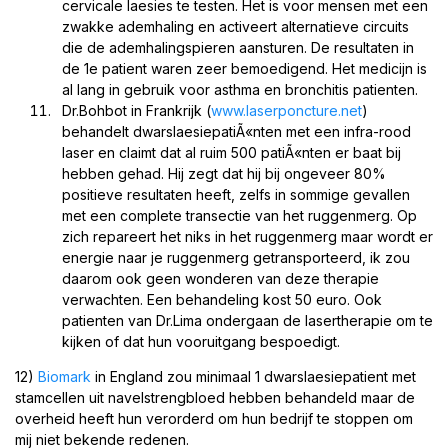
cervicale laesies te testen. Het is voor mensen met een
zwakke ademhaling en activeert alternatieve circuits
die de ademhalingspieren aansturen. De resultaten in
de 1e patient waren zeer bemoedigend. Het medicijn is
al lang in gebruik voor asthma en bronchitis patienten.
Dr.Bohbot in Frankrijk (
www.laserponcture.net
)
behandelt dwarslaesiepatiÃ«nten met een infra-rood
laser en claimt dat al ruim 500 patiÃ«nten er baat bij
hebben gehad. Hij zegt dat hij bij ongeveer 80%
positieve resultaten heeft, zelfs in sommige gevallen
met een complete transectie van het ruggenmerg. Op
zich repareert het niks in het ruggenmerg maar wordt er
energie naar je ruggenmerg getransporteerd, ik zou
daarom ook geen wonderen van deze therapie
verwachten. Een behandeling kost 50 euro. Ook
patienten van Dr.Lima ondergaan de lasertherapie om te
kijken of dat hun vooruitgang bespoedigt.
12)
Biomark
in England zou minimaal 1 dwarslaesiepatient met
stamcellen uit navelstrengbloed hebben behandeld maar de
overheid heeft hun verorderd om hun bedrijf te stoppen om
mij niet bekende redenen.