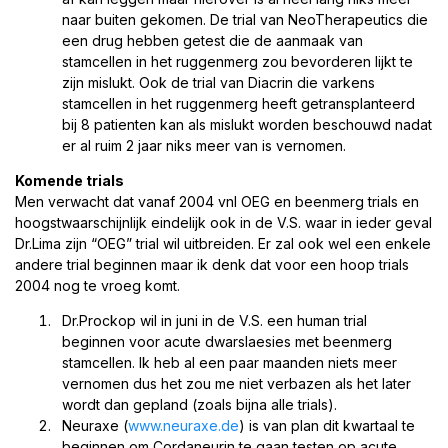
naar buiten gekomen. De trial van NeoTherapeutics die
een drug hebben getest die de aanmaak van
stamcellen in het ruggenmerg zou bevorderen lijkt te
zijn mislukt. Ook de trial van Diacrin die varkens
stamcellen in het ruggenmerg heeft getransplanteerd
bij 8 patienten kan als mislukt worden beschouwd nadat
er al ruim 2 jaar niks meer van is vernomen.
Komende trials
Men verwacht dat vanaf 2004 vnl OEG en beenmerg trials en
hoogstwaarschijnlijk eindelijk ook in de V.S. waar in ieder geval
Dr.Lima zijn “OEG” trial wil uitbreiden. Er zal ook wel een enkele
andere trial beginnen maar ik denk dat voor een hoop trials
2004 nog te vroeg komt.
Dr.Prockop wil in juni in de V.S. een human trial
beginnen voor acute dwarslaesies met beenmerg
stamcellen. Ik heb al een paar maanden niets meer
vernomen dus het zou me niet verbazen als het later
wordt dan gepland (zoals bijna alle trials).
Neuraxe (
www.neuraxe.de
) is van plan dit kwartaal te
beginnen om Cordaneurin te gaan testen op acute