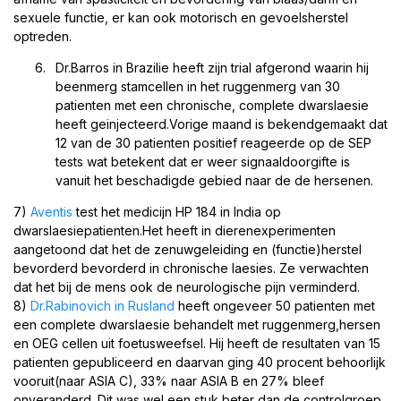
sexuele functie, er kan ook motorisch en gevoelsherstel
optreden.
Dr.Barros in Brazilie heeft zijn trial afgerond waarin hij
beenmerg stamcellen in het ruggenmerg van 30
patienten met een chronische, complete dwarslaesie
heeft geinjecteerd.Vorige maand is bekendgemaakt dat
12 van de 30 patienten positief reageerde op de SEP
tests wat betekent dat er weer signaaldoorgifte is
vanuit het beschadigde gebied naar de de hersenen.
7)
Aventis
test het medicijn HP 184 in India op
dwarslaesiepatienten.Het heeft in dierenexperimenten
aangetoond dat het de zenuwgeleiding en (functie)herstel
bevorderd bevorderd in chronische laesies. Ze verwachten
dat het bij de mens ook de neurologische pijn verminderd.
8)
Dr.Rabinovich in Rusland
heeft ongeveer 50 patienten met
een complete dwarslaesie behandelt met ruggenmerg,hersen
en OEG cellen uit foetusweefsel. Hij heeft de resultaten van 15
patienten gepubliceerd en daarvan ging 40 procent behoorlijk
vooruit(naar ASIA C), 33% naar ASIA B en 27% bleef
onveranderd. Dit was wel een stuk beter dan de controlgroep