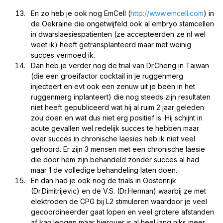
En zo heb je ook nog EmCell (
http://www.emcell.com
) in
de Oekraine die ongetwijfeld ook al embryo stamcellen
in dwarslaesiespatienten (ze accepteerden ze nl wel
weet ik) heeft getransplanteerd maar met weinig
succes vermoed ik.
Dan heb je verder nog de trial van Dr.Cheng in Taiwan
(die een groeifactor cocktail in je ruggenmerg
injecteert en evt ook een zenuw uit je been in het
ruggenmerg inplanteert) die nog steeds zijn resultaten
niet heeft gepubliceerd wat hij al ruim 2 jaar geleden
zou doen en wat dus niet erg positief is. Hij schijnt in
acute gevallen wel redelijk succes te hebben maar
over succes in chronische laesies heb ik niet veel
gehoord. Er zijn 3 mensen met een chronische laesie
die door hem zijn behandeld zonder succes al had
maar 1 de volledige behandeling laten doen.
En dan had je ook nog de trials in Oostenrijk
(Dr.Dimitrijevic) en de V.S. (Dr.Herman) waarbij ze met
elektroden de CPG bij L2 stimuleren waardoor je veel
gecoordineerder gaat lopen en veel grotere afstanden
af kan leggen maar hierover is al heel lang niks meer