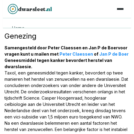
dwarsleet
.nl
Home
Genezing
Mijn verhaal
Samengesteld door Peter Claessen en Jan P de Boervoor
GEZONDHEID
vragen kunt u mailen met
Peter Claessen
of
Jan P de Boer
Geneesmiddel tegen kanker bevordert herstel van
Overzicht
dwarslaesie.
Taxol, een geneesmiddel tegen kanker, bevordert op twee
Uitleg dwarslaesie
manieren het herstel van zenuwcellen na een dwarslaesie. Dat
Decubitus
concluderen onderzoekers van onder andere de Universiteit
Utrecht. De onderzoeksresultaten verschenen onlangs in het
Incontinentie & blaas
tijdschrift Science. Casper Hoogenraad, hoogleraar
celbiologie aan de Universiteit Utrecht en leider van het
Spasmen
Nederlandse deel van het onderzoek, kreeg dinsdag tevens
een vici-subsidie van 1,5 miljoen euro toegekend van NWO.
Vitamine C
Na een dwarslaesie belemmeren een aantal factoren het
Genezing & onderzoek
herstel van zenuwcellen. Een belangrijke factor is het instabiel