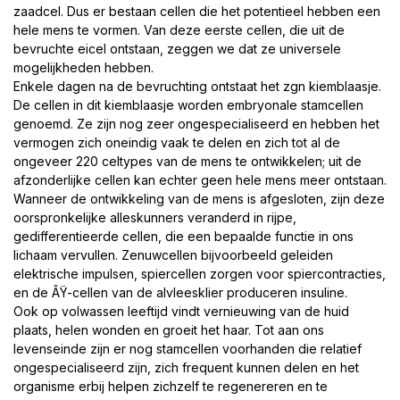
zaadcel. Dus er bestaan cellen die het potentieel hebben een
hele mens te vormen. Van deze eerste cellen, die uit de
bevruchte eicel ontstaan, zeggen we dat ze universele
mogelijkheden hebben.
Enkele dagen na de bevruchting ontstaat het zgn kiemblaasje.
De cellen in dit kiemblaasje worden embryonale stamcellen
genoemd. Ze zijn nog zeer ongespecialiseerd en hebben het
vermogen zich oneindig vaak te delen en zich tot al de
ongeveer 220 celtypes van de mens te ontwikkelen; uit de
afzonderlijke cellen kan echter geen hele mens meer ontstaan.
Wanneer de ontwikkeling van de mens is afgesloten, zijn deze
oorspronkelijke alleskunners veranderd in rijpe,
gedifferentieerde cellen, die een bepaalde functie in ons
lichaam vervullen. Zenuwcellen bijvoorbeeld geleiden
elektrische impulsen, spiercellen zorgen voor spiercontracties,
en de ÃŸ-cellen van de alvleesklier produceren insuline.
Ook op volwassen leeftijd vindt vernieuwing van de huid
plaats, helen wonden en groeit het haar. Tot aan ons
levenseinde zijn er nog stamcellen voorhanden die relatief
ongespecialiseerd zijn, zich frequent kunnen delen en het
organisme erbij helpen zichzelf te regenereren en te